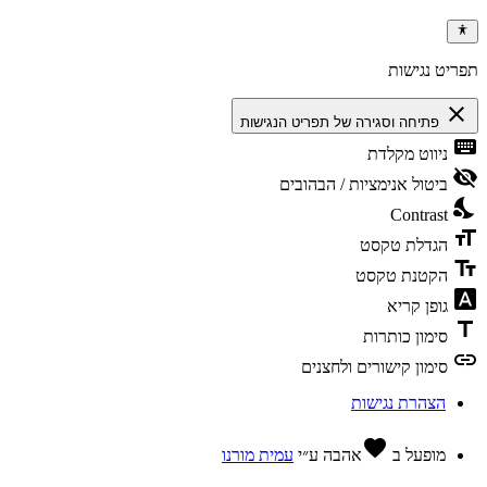
תפריט נגישות
close
פתיחה וסגירה של תפריט הנגישות
keyboard
ניווט מקלדת
visibility_off
ביטול אנימציות / הבהובים
nights_stay
Contrast
format_size
הגדלת טקסט
text_fields
הקטנת טקסט
font_download
גופן קריא
title
סימון כותרות
link
סימון קישורים ולחצנים
הצהרת נגישות
favorite
מופעל ב
אהבה
ע״י
עמית מורנו