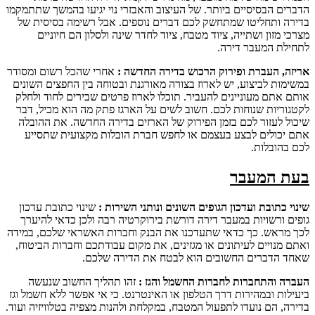
הדברים הבסיסיים ביותר. של העיצוב והאבזרי נוי יגיעו בהמשך שתתמקמו
בדירה ותחליטו שמתחשק לכם דברים נוספים. אבל רשימה בסיסית של
מצרכי מזון ושתייה, ציוד מטבח, ציוד לחדר שינה ולסלון הם חיוניים
לתחילת המעבר דירה.
אריזה, העברת ופירוק הרכוש בדירה החדשה :
אחרי שהכל רשום ומסודר
במשימות לביצוע, יש לארוז בצורה מאורגנת ובטוחה בין החפצים השונים
אותם אתם מעוניינים להעביר. תוכלו לארוז פרטים שבירים לחוד ולחלק
לקטגוריות שנוחות לכם. חשוב לשים על הארגז פתק מה הוא מכיל, דבר
שיכול לעזור לכם בזמן הפירוק של הארזים בדירה החדשה. את ההובלה
אתם יכולים לבצע בעצמם או לחפש חברת הובלות מקצועית שתסייע
לכם בהובלות.
בעת המעבר
שינוי כתובת ועדכון הגופים השונים ונותני השירות :
שינוי כתובת עדכון
גופים ורשויות במעבר דירה דורשת בירוקרטיה רבה ולכן כדאי להיערך
לכך מראש. כך כדאי שתעדכנו את הבנק וחברות האשראי שלכם, במידה
ואתם מנויים לעיתונים או מגזינים, את מקום עבודתכם וחברות הביטוח,
שאחד הדברים החשובים הוא לבטח את הדירה שלכם.
העברה והתחברות לחברות החשמל והגז :
זהו תהליך החשוב שנעשה
ביעילות ובמהירות דרך הטלפון או האינטרנט. כי אי אפשר ללא חשמל וגז
בדירה, הם נועדו לתפעול המטבח, במקלחת ולהנות מצפיה בטלוויזיה ועוד.