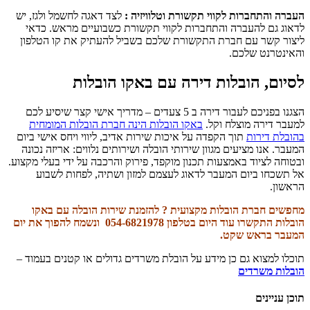
העברה והתחברות לקווי תקשורת וטלוויזיה :
לצד דאגה לחשמל ולגז, יש
לדאוג גם להעברה והתחברות לקווי תקשורת כשבועיים מראש. כדאי
ליצור קשר עם חברת התקשורת שלכם בש­ביל להעתיק את קו הטלפון
והאינטרנט שלכם.
לסיום, הובלות דירה עם באקו הובלות
הצגנו בפניכם לעבור דירה ב 5 צעדים – מדריך אישי קצר שיסיע לכם
למעבר דירה מוצלח וקל.
באקו הובלות הינה חברת הובלות המומחית
בהובלת דירות
תוך הקפדה על איכות שירות אדיב, ליווי ויחס אישי ביום
המעבר. אנו מציעים מגוון שירותי הובלה ושירותים נלווים: אריזה נכונה
ובטוחה לציוד באמצעות תכנון מוקפד, פירוק והרכבה על ידי בעלי מקצוע.
אל תשכחו ביום המעבר לדאוג לעצמם למזון ושתיה, לפחות לשבוע
הראשון.
מחפשים חברת הובלות מקצועית ? להזמנת שירות הובלה עם באקו
הובלות התקשרו עוד היום בטלפון 054-6821978
ונשמח להפוך את יום
המעבר בראש שקט.
תוכלו למצוא גם כן מידע על הובלת משרדים גדולים או קטנים בעמוד –
הובלות משרדים
תוכן עניינים