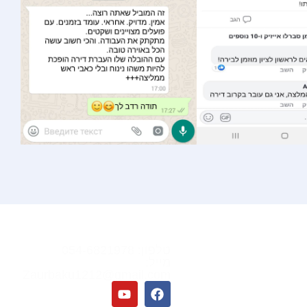
ום
יצירת קשר
טלפון: 054-6821978
לות בקרית עקרון
מייל:
לות בקריית גת
Zaurbaku1212@gmail.com
בלות בגדרה
לות בקריית מלאכי