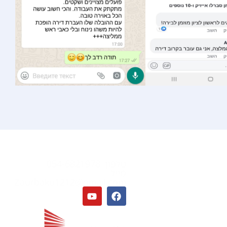
ום
יצירת קשר
טלפון: 054-6821978
לות בקרית עקרון
מייל:
לות בקריית גת
Zaurbaku1212@gmail.com
לות בגדרה
לות בקריית מלאכי
לות בגן יבנה