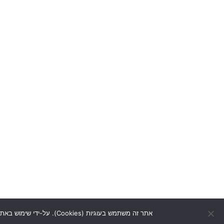
הובלות גדולות
הובלות בנתניה
ה
הובלות קטנות
ה
הובלת רהיטים
ה
הובלות תכולת דירה
ה
פירוק והרכבת ארונות
ה
פירוק והרכבת רהיטים
ה
שירותי אחסנה
ה
אזורי שירות
מחירון הובלות
מידע מקצועי
סרטונים
אודות
יצירת קשר
הצהרת נגישות
מדיניות פרטיות
אתר זה משתמש בעוגיות (Cookies). על-ידי שימוש באתר זה והסכמה למדיניות זו, הנך מסכים לשימוש של Baku-mooving בעוגיות בהתאם לתנאים של מדיניות זו.
חברת קידום אתרים אורגני
עיצוב ובניית אתרים לעסקים
U Digital